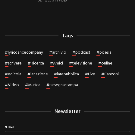
Dec 16, 2019
in
Video
Tags
#
lyricdancecompany
#
archivio
#
podcast
#
poesia
#
scrivere
#
Ricerca
#
Amici
#
televisione
#
online
#
edicola
#
lanazione
#
larepubblica
#
Live
#
Canzoni
#
Video
#
Musica
#
rassegnastampa
Newsletter
NOME