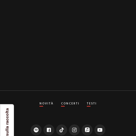
Ho preso visione dell'
Informativa sulla privacy
e
presto il consenso al trattamento dei miei dati
personali
NOVITÀ
CONCERTI
TESTI
Informativa sulla raccolta