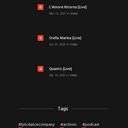
L'Amore Ritorna (live)
Mar 23, 2021
in
Video
Stella Marina (live)
Jan 23, 2020
in
Video
Quanto (live)
Dec 16, 2019
in
Video
Tags
#
lyricdancecompany
#
archivio
#
podcast