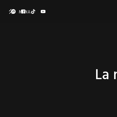
MENU
La 