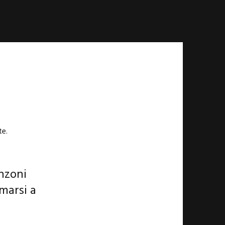
te.
nzoni
marsi a