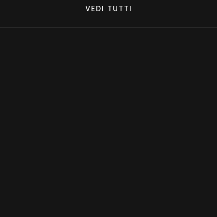
VEDI TUTTI
EMAIL
ormativa sulla privacy
e presto il consenso al trattamento dei miei dati personali