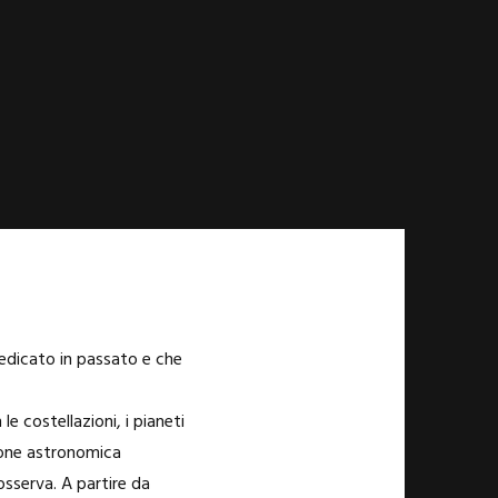
dedicato in passato e che
le costellazioni, i pianeti
zione astronomica
sserva. A partire da