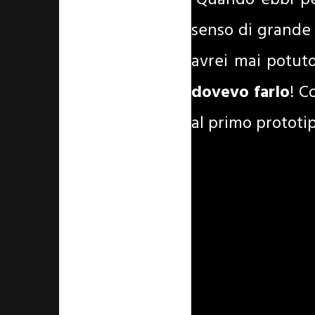
"Quando ebbi per
senso di grande
avrei mai potuto
dovevo farlo
! C
al primo prototi