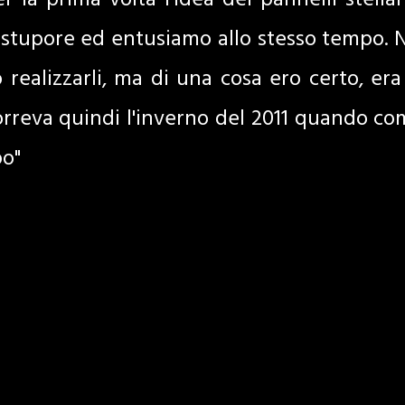
 la prima volta l'idea dei pannelli stellar
 stupore ed entusiamo allo stesso tempo.
 realizzarli, ma di una cosa ero certo, era 
orreva quindi l'inverno del 2011 quando com
po"