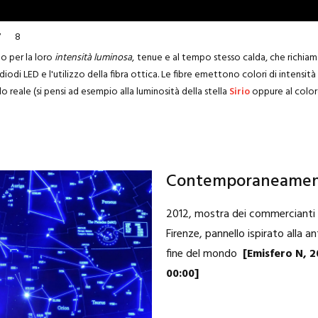
7
8
no per la loro
intensità luminosa
,
tenue e al tempo stesso calda, che richiama
di LED e l'utilizzo della fibra ottica. Le fibre emettono colori di intensità d
 reale (si pensi ad esempio alla luminosità della stella
Sirio
oppure al color
Contemporaneame
2012, mostra dei commercianti 
Firenze, pannello ispirato alla a
fine del mondo
[Emisfero N, 
00:00]