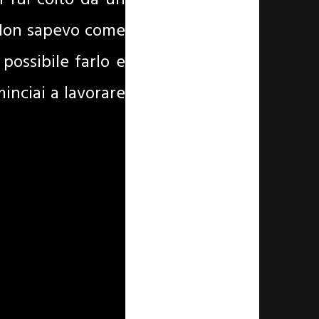
i fui colto da un
 Non sapevo come
possibile farlo e
inciai a lavorare